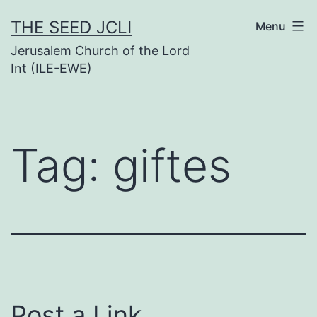
Skip
THE SEED JCLI
Menu
to
Jerusalem Church of the Lord
content
Int (ILE-EWE)
Tag:
giftes
Post a Link